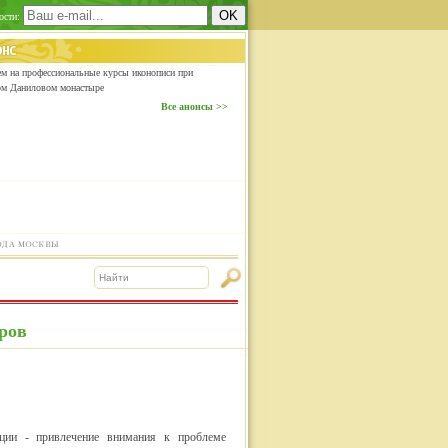
ости:
м на профессиональные курсы иконописи при
ом Даниловом монастыре
Все анонсы >>
ров
ции - привлечение внимания к проблеме