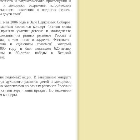
твенного и патриотического просвещения и
й и молодежи, сохранения исторической
стающего поколения о подвигах героев,
а други своя".
1 мая 2006 года в Зале Церковных Соборов
асителя состоялся концерт "Ратная слава
 приняли участие детские и молодежные
ллективы из разных регионов России и
жья, в том числе и лауреаты Фестиваля-
вию и единением спасемся", который
2005 году и был посвящен 625-летию
итвы и 60-летию победы в Великой
не.
ния подобных акций. В завершение концерта
тра духовного развития детей и молодежи,
их коллективов из разных регионов России и
 святой вере - наша правда". По окончании
м концерта.