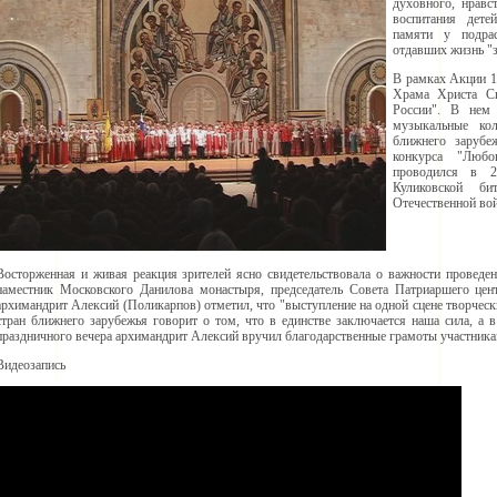
духовного, нравс
воспитания дете
памяти у подра
отдавших жизнь "з
В рамках Акции 1
Храма Христа Сп
России". В нем
музыкальные ко
ближнего зарубе
конкурса "Любо
проводился в 
Куликовской б
Отечественной вой
Восторженная и живая реакция зрителей ясно свидетельствовала о важности проведе
наместник Московского Данилова монастыря, председатель Совета Патриаршего цен
архимандрит Алексий (Поликарпов) отметил, что "выступление на одной сцене творческ
стран ближнего зарубежья говорит о том, что в единстве заключается наша сила, а в
праздничного вечера архимандрит Алексий вручил благодарственные грамоты участника
Видеозапись