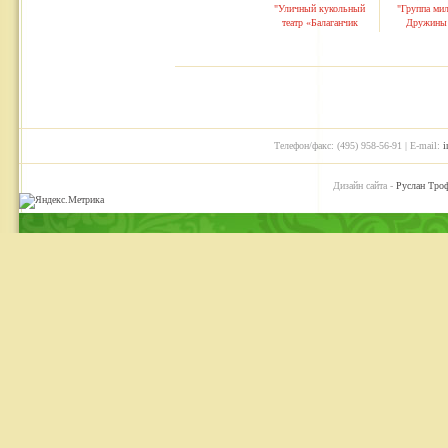
"Уличный кукольный
"Группа ми
театр «Балаганчик
Дружины 
сказок»"
Дании
Телефон/факс: (495) 958-56-91 | E-mail:
i
Дизайн сайта -
Руслан Тро