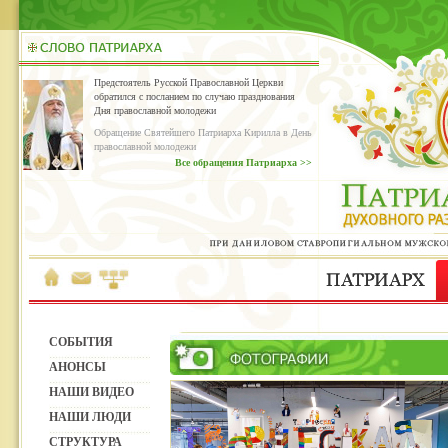
Предстоятель Русской Православной Церкви
обратился с посланием по случаю празднования
Дня православной молодежи
Обращение Святейшего Патриарха Кирилла в День
православной молодежи
Все обращения Патриарха >>
СОБЫТИЯ
АНОНСЫ
НАШИ ВИДЕО
НАШИ ЛЮДИ
СТРУКТУРА