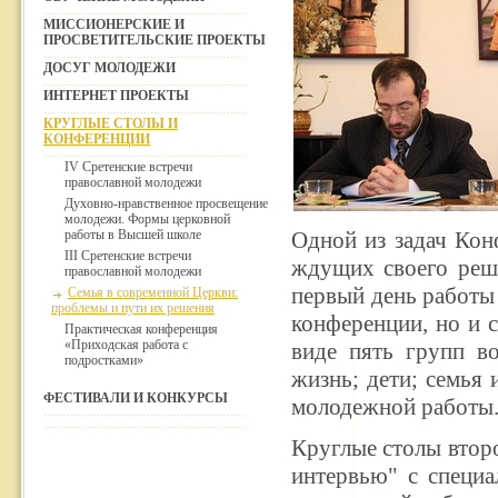
МИССИОНЕРСКИЕ И
ПРОСВЕТИТЕЛЬСКИЕ ПРОЕКТЫ
ДОСУГ МОЛОДЕЖИ
ИНТЕРНЕТ ПРОЕКТЫ
КРУГЛЫЕ СТОЛЫ И
КОНФЕРЕНЦИИ
IV Сретенские встречи
православной молодежи
Духовно-нравственное просвещение
молодежи. Формы церковной
работы в Высшей школе
Одной из задач Кон
III Сретенские встречи
ждущих своего реше
православной молодежи
первый день работы
Семья в современной Церкви:
проблемы и пути их решения
конференции, но и 
Практическая конференция
«Приходская работа с
виде пять групп в
подростками»
жизнь; дети; семья 
ФЕСТИВАЛИ И КОНКУРСЫ
молодежной работы
Круглые столы второ
интервью" с специа