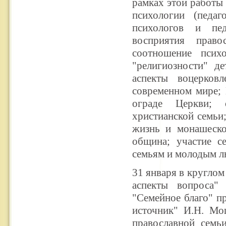
рамках этой работы
психологии (педа
психологов и пед
восприятия право
соотношение психо
"религиозности" де
аспекты воцерков
современном мире;
ограде Церкви; 
христианской семьи;
жизнь и монашеско-
община; участие с
семьям и молодым л
31 января в круглом
аспекты вопроса" 
"Семейное благо" п
источник" И.Н. Мо
православной семьи