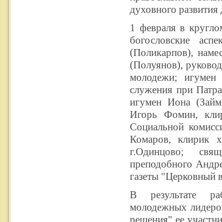
духовного развития 
1 февраля в кругло
богословские асп
(Поликарпов), наме
(Полуянов), руковод
молодежи; игумен
служения при Патра
игумен Иона (Займ
Игорь Фомин, кли
Социальной комисс
Комаров, клирик 
г.Одинцово; свя
преподобного Андре
газеты "Церковный 
В результате ра
молодежных лидеров
решения" ее участни