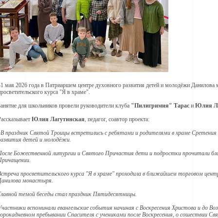
31 мая 2026 года в Патриаршем центре духовного развития детей и молодёжи Данилова 
просветительского курса "Я в храме".
Занятие для школьников провели руководители клуба
"Пилигримия"
Тарас
и
Юлия Л
Рассказывает
Юлия Лагутинская
, педагог, соавтор проекта:
«В праздник Святой Троицы встретились с ребятами и родителями в храме Сретения
развития детей и молодёжи.
После Божественной литургии и Святого Причастия дети и подростки прочитали б
Причащении.
Встреча просветительского курса "Я в храме" проходила в ближайшем торговом цент
Данилова монастыря.
Главной темой беседы стал праздник Пятидесятницы.
Участники вспоминали евангельские события начиная с Воскресения Христова и до Возн
сорокадневном пребывании Спасителя с учениками после Воскресения, о сошествии Свя