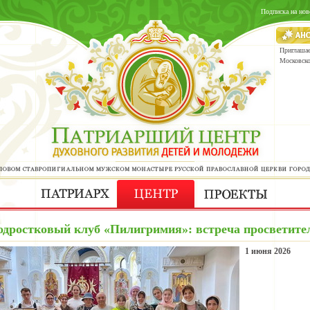
Подписка на нов
Приглашае
Московск
одростковый клуб «Пилигримия»: встреча просветител
1 июня 2026