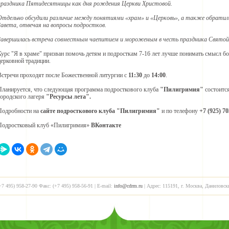
праздника Пятидесятницы как дня рождения Церкви Христовой.
Отдельно обсудили различие между понятиями «храм» и «Церковь», а также обрати
Завета, отвечая на вопросы подростков.
Завершилась встреча совместным чаепитием и мороженым в честь праздника Святой
Курс "Я в храме" призван помочь детям и подросткам 7-16 лет лучше понимать смысл 
церковной традиции.
Встречи проходят после Божественной литургии с
11:30
до
14:00
.
Планируется, что следующая программа подросткового клуба
"Пилигримия"
состоитс
городского лагеря
"Ресурсы лета"
.
Подробности на
сайте подросткового клуба "Пилигримия"
и по телефону
+7 (925) 70
Подростковый клуб «Пилигримия»
ВКонтакте
+7 495) 958-27-90 Факс: (+7 495) 958-56-91 | E-mail:
info@cdrm.ru
| Адрес: 115191, г. Москва, Даниловск