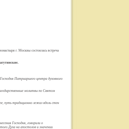
монастыря г. Москвы состоялась встреча
агутинские
.
 Господня Патриаршего центра духовного
лагодарственные молитвы по Святом
ре, путь традиционно лежал вдоль стен
есения Господня, говорили о
того Духа на апостолов и значении