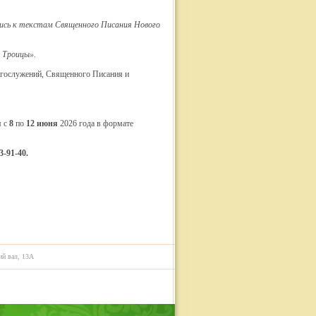
лись к текстам Священного Писания Нового
 Троицы».
богослужений, Священного Писания и
я с
8
по
12 июня
2026 года в формате
3-91-40.
ий вал, 13А