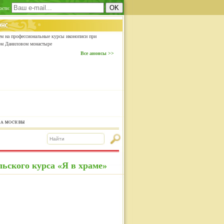
ости:
м на профессиональные курсы иконописи при
ом Даниловом монастыре
Все анонсы >>
ьского курса «Я в храме»