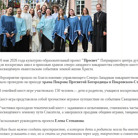
16 мая 2026 года культурно-образовательный проект
"Просвет"
Патриаршего центра дух
для воскресных школ и прихожан храмов северо-западного викариатства семейную квест
посвящённую евангельским событиям земной жизни Христа.
Мероприятие прошло по благословению управляющего Северо-Западным викариатство
было проведено на приходе
храма Покрова Пресвятой Богородицы в Покровском-С
В семейной квест-игре участвовало 150 человек— дети и родители, учащиеся воскресны
Квест-игра представляла собой трехчастное игровое путешествие по событиям Священно
Участники проходили тематический квест с заданиями и испытаниями, становились часть
посвящённого земному пути Спасителя, а завершился праздник общими играми, танцами
Рассказывает руководитель проекта
Елена Степанова
:
«Нам было важно создать пространство, в котором дети и родители могли бы вмест
только услышать о них, но и стать их участниками через игру, творчество и совмест