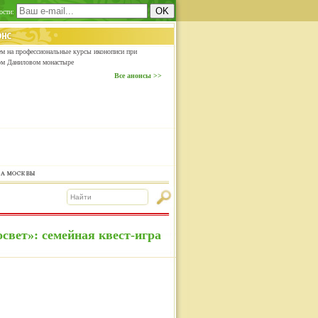
ости:
м на профессиональные курсы иконописи при
ом Даниловом монастыре
Все анонсы >>
вет»: семейная квест-игра