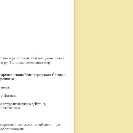
овного развития детей и молодёжи провёл
-игру "История, изменившая мир",
м
архиепископа Зеленоградского Саввы
, и
трешнево
.
х школ.
го Писания.
ю театрализованного действия,
 и угощением.
е прожить евангельские события — не
ное переживание.