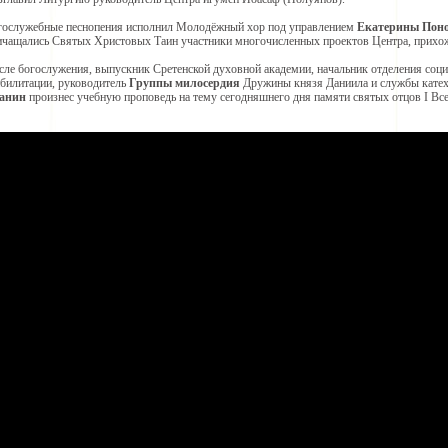
гослужебные песнопения исполнил Молодёжный хор под управлением
Екатерины Пон
ичащались Святых Христовых Таин участники многочисленных проектов Центра, прихож
сле богослужения, выпускник Сретенской духовной академии, начальник отделения соц
абилитации, руководитель
Группы милосердия
Дружины князя Даниила и службы катех
анин
произнес учебную проповедь на тему сегодняшнего дня памяти святых отцов I Вс