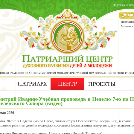
Подписка на нов
Приглашае
Московск
митрий Иванин-Учебная проповедь в Неделю 7-ю по Па
еленского Собора (видео)
 мая 2026
 мая 2026 г. в Неделю 7-ю по Пасхе, святых отцов I Вселенского Собора (325), в храме
ховного развития детей и молодёжи состоялась Божественная литургия для участников 
зглавил Литургию руководитель Центра игумен Иоасаф (Полуянов).