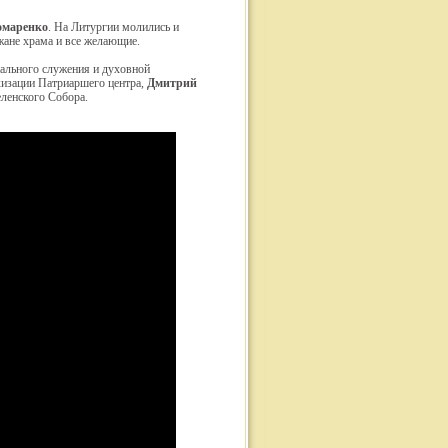
омаренко
. На Литургии молились и
ане храма и все желающие.
иального служения и духовной
изации Патриаршего центра,
Дмитрий
еленского Собора.