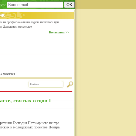
ости:
м на профессиональные курсы иконописи при
ом Даниловом монастыре
Все анонсы >>
схе, святых отцов I
 Сретения Господня Патриаршего центра
детских и молодёжных проектов Центра.