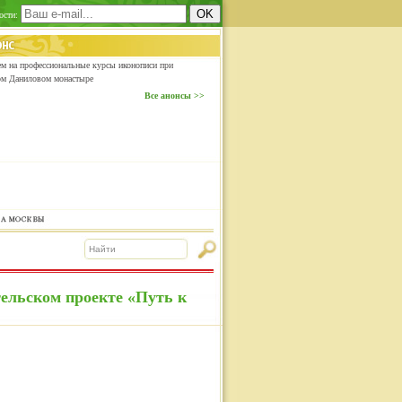
ости:
м на профессиональные курсы иконописи при
ом Даниловом монастыре
Все анонсы >>
ельском проекте «Путь к