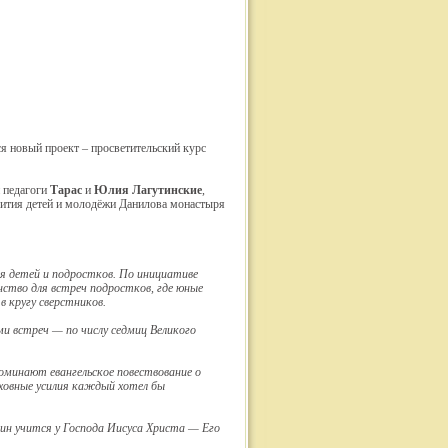
я новый проект – просветительский курс
 педагоги
Тарас
и
Юлия Лагутинские
,
ития детей и молодёжи Данилова монастыря
я детей и подростков. По инициативе
нство для встреч подростков, где юные
в кругу сверстников.
ми встреч — по числу седмиц Великого
оминают евангельское повествование о
ховные усилия каждый хотел бы
ин учится у Господа Иисуса Христа — Его