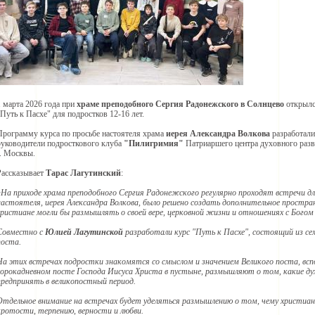
1 марта 2026 года при
храме преподобного Сергия Радонежского в Солнцево
открылс
"Путь к Пасхе" для подростков 12-16 лет.
Программу курса по просьбе настоятеля храма
иерея Александра Волкова
разработали
руководители подросткового клуба
"Пилигримия"
Патриаршего центра духовного разв
г. Москвы.
Рассказывает
Т
арас Лагутинский
:
«На приходе храма преподобного Сергия Радонежского регулярно проходят встречи дл
настоятеля, иерея Александра Волкова, было решено создать дополнительное простра
христиане могли бы размышлять о своей вере, церковной жизни и отношениях с Богом 
Совместно с
Юлией Лагутинской
разработали курс "Путь к Пасхе", состоящий из се
поста.
На этих встречах подростки знакомятся со смыслом и значением Великого поста, всп
сорокадневном посте Господа Иисуса Христа в пустыне, размышляют о том, какие ду
предпринять в великопостный период.
Отдельное внимание на встречах будет уделяться размышлению о том, чему христиан
кротости, терпению, верности и любви.