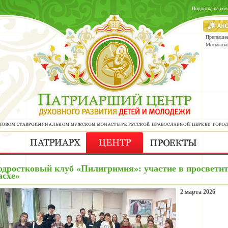
Подписка на нов
Приглашае
Московск
одростковый клуб «Пилигримия»: участие в просветит
асхе»
2 марта 2026