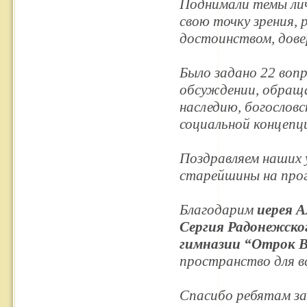
Поднимали темы лич
свою точку зрения,
достоинством, довер
Было задано 22 воп
обсуждении, обраща
наследию, богослов
социальной концепц
Поздравляем наших 
старейшины на про
Благодарим
иерея А
Сергия Радонежског
гимназии “Отрок 
пространство для в
Спасибо ребятам за