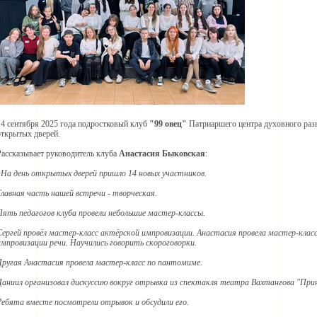
14 сентября 2025 года подростковый клуб
"99 овец"
Патриаршего центра духовного разв
открытых дверей.
Рассказывает руководитель клуба
Анастасия Быковская
:
«На день открытых дверей пришло 14 новых участников.
Главная часть нашей встречи - творческая.
Пять педагогов клуба провели небольшие мастер-классы.
Сергей провёл мастер-класс актёрской импровизации. Анастасия провела мастер-класс
импровизации речи. Научились говорить скороговорки.
Другая Анастасия провела мастер-класс по пантомиме.
Даниил организовал дискуссию вокруг отрывка из спектакля театра Вахтангова "При
Ребята вместе посмотрели отрывок и обсудили его.