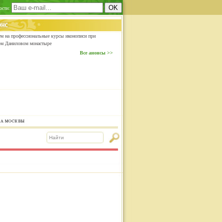
ости:
м на профессиональные курсы иконописи при
ом Даниловом монастыре
Все анонсы >>